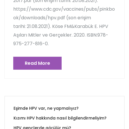
2017.pdf (son erişim tarihi: 20.08.2021).
https://www.cdc.gov/vaccines/pubs/pinkbo
ok/downloads/hpv.pdf (son erişim
tarihi: 21.08.2021). Köse FM&Karabük E. HPV
Aşıları Mitler ve Gerçekler. 2020. ISBN:978-
975-277-816-0.
Read More
Eşimde HPV var, ne yapmalıyız?
Kızımı HPV hakkında nasıl bilgilendirmeliyim?
HPV gençlerde görülür mü?